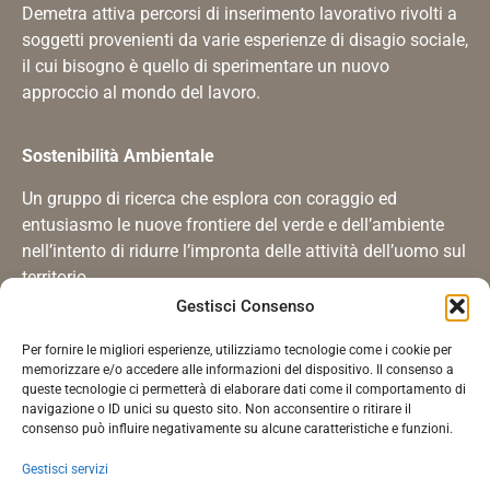
Demetra attiva percorsi di inserimento lavorativo rivolti a
soggetti provenienti da varie esperienze di disagio sociale,
il cui bisogno è quello di sperimentare un nuovo
approccio al mondo del lavoro.
Sostenibilità Ambientale
Un gruppo di ricerca che esplora con coraggio ed
entusiasmo le nuove frontiere del verde e dell’ambiente
nell’intento di ridurre l’impronta delle attività dell’uomo sul
territorio.
Gestisci Consenso
Certificazioni
Per fornire le migliori esperienze, utilizziamo tecnologie come i cookie per
memorizzare e/o accedere alle informazioni del dispositivo. Il consenso a
Le certificazioni ISO 9001, ISO 14001 e ISO 45001
queste tecnologie ci permetterà di elaborare dati come il comportamento di
dimostrano che il sistema di gestione della qualità
navigazione o ID unici su questo sito. Non acconsentire o ritirare il
consenso può influire negativamente su alcune caratteristiche e funzioni.
dell’impresa è stato riconosciuto conforme ad uno
standard di eccellenza.
Gestisci servizi